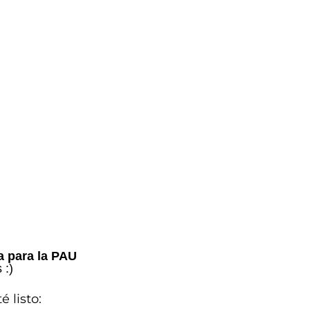
a para la PAU
 :)
 listo
: